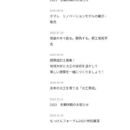
2025.09.03
ホマレ リノベーションモデルの展示・
販売
2025.07.14
徳島の木で創る。勝負する。新工場見学
会
2025.04.23
建築設計士募集！
地域木材と大工の技術を活かして
美しい建築を一緒につくりましょう！
2024.06.18
未来の大工を育てる「大工育成」
2023.12.11
2023 冬期休暇のお知らせ
2023.11.16
もっけんフォーラム2023 特別講演